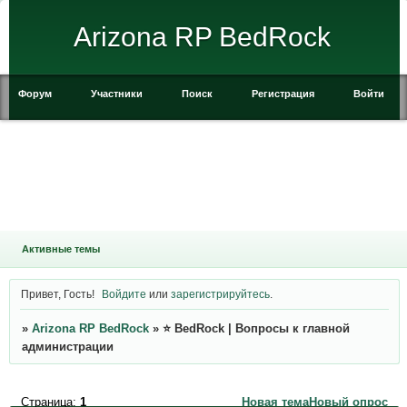
Arizona RP BedRock
Форум
Участники
Поиск
Регистрация
Войти
Активные темы
Привет, Гость!
Войдите
или
зарегистрируйтесь
.
»
Arizona RP BedRock
»
⭐ BedRock | Вопросы к главной
администрации
Страница:
1
Новая тема
Новый опрос