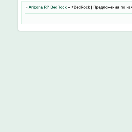
»
Arizona RP BedRock
»
⭐BedRock | Предложения по и