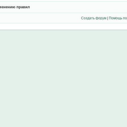
зменению правил
Создать форум
|
Помощь по