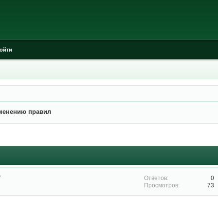
ойти
зменению правил
r
0
73