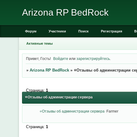
Arizona RP BedRock
Форум
Участники
Поиск
Регистрация
В
Активные темы
Привет, Гость!
Войдите
или
зарегистрируйтесь
.
»
Arizona RP BedRock
»
⭐Отзывы об администрации се
Страница:
1
⭐Отзывы об администрации сервера
⭐Отзывы об администрации сервера
Farmer
Страница:
1