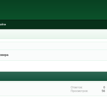
ойти
рвера
0
56