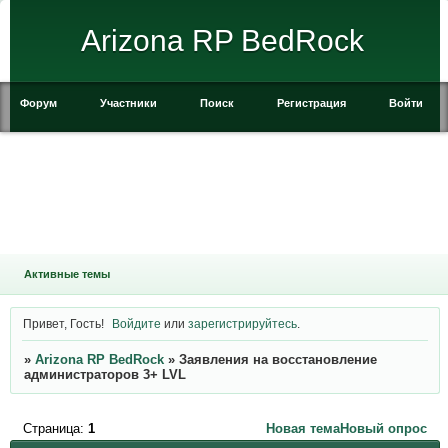
Arizona RP BedRock
Форум
Участники
Поиск
Регистрация
Войти
Активные темы
Привет, Гость!
Войдите
или
зарегистрируйтесь
.
»
Arizona RP BedRock
»
Заявления на восстановление
администраторов 3+ LVL
Страница:
1
Новая тема
Новый опрос