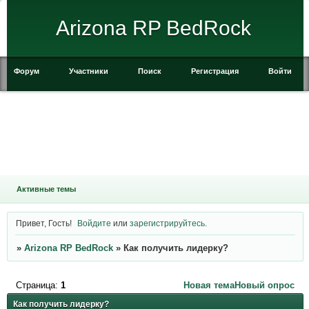
Arizona RP BedRock
Форум
Участники
Поиск
Регистрация
Войти
Активные темы
Привет, Гость!
Войдите
или
зарегистрируйтесь
.
»
Arizona RP BedRock
»
Как получить лидерку?
Страница:
1
Новая тема
Новый опрос
Как получить лидерку?