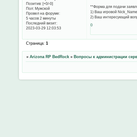
Позитив:
[+0/-0]
**Форма для подачи заявл
Пол:
Мужской
1) Ваш игровой Nick_Name 
Провел на форуме:
2) Ваш интересующий воп
5 часов 2 минуты
Последний визит:
0
2023-03-29 12:03:53
Страница:
1
»
Arizona RP BedRock
»
Вопросы к администрации серв