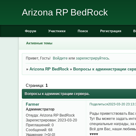
Arizona RP BedRock
Форум
Участники
Поиск
Регистрация
В
Активные темы
Привет, Гость!
Войдите
или
зарегистрируйтесь
.
»
Arizona RP BedRock
»
Вопросы к администрации серв
Страница:
1
Вопросы к администрации сервера.
Farmer
Поделиться
2023-03-20 23:13:
Администратор
Рады приветствовать Вас 
Откуда:
Arizona RP BedRock
Тут Вы можете задать инт
Зарегистрирован
: 2023-03-20
специальные награды, за 
Приглашений:
0
Всё для Вас, наши любимы
Сообщений:
68
♥♥♥♥
Уважение:
[+0/-0]