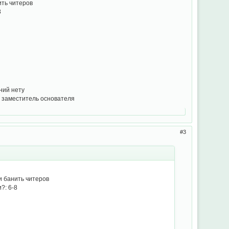
ить читеров
8
ний нету
е заместитель основателя
3
и банить читеров
?: 6-8