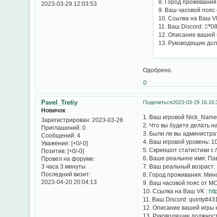
8. Город проживания
2023-03-29 12:03:53
9. Ваш часовой пояс
10. Ссылка на Ваш V
12. Описание вашей 
13. Руководящие дол
Одобрено.
0
Pavel_Tretiy
Поделиться
2023-03-29 16:16:
Новичок
1. Ваш игровой Nick_Name (
Зарегистрирован
: 2023-03-28
2. Что вы будете делать н
Приглашений:
0
3. Были ли вы администрат
Сообщений:
4
4. Ваш игровой уровень: 1
Уважение:
[+0/-0]
5. Скриншот статистики с /
Позитив:
[+0/-0]
6. Ваше реальное имя: Па
Провел на форуме:
7. Ваш реальный возраст:
3 часа 3 минуты
Последний визит:
8. Город проживания: Мин
2023-04-20 20:04:13
9. Ваш часовой пояс от МС
10. Ссылка на Ваш VK :
htt
11. Ваш Discord: quinty#43
12. Описание вашей игры н
13. Руководящие должност