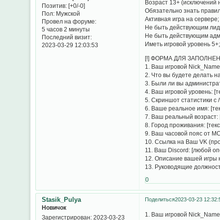
Возраст 13+ (исключений н
Позитив:
[+0/-0]
Обязательно знать правил
Пол:
Мужской
Активная игра на сервере;
Провел на форуме:
Не быть действующим лид
5 часов 2 минуты
Не быть действующим адм
Последний визит:
Иметь игровой уровень 5+
2023-03-29 12:03:53
[!] ФОРМА ДЛЯ ЗАПОЛНЕН
1. Ваш игровой Nick_Name (
2. Что вы будете делать н
3. Были ли вы администрат
4. Ваш игровой уровень: [т
5. Скриншот статистики с /
6. Ваше реальное имя: [тек
7. Ваш реальный возраст: 
8. Город проживания: [текс
9. Ваш часовой пояс от МСК
10. Ссылка на Ваш VK (пр
11. Ваш Discord: [любой о
12. Описание вашей игры н
13. Руководящие должност
0
Stasik_Pulya
Поделиться
2023-03-23 12:32:
Новичок
1. Ваш игровой Nick_Name (
Зарегистрирован
: 2023-03-23