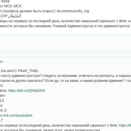
: Киев
 от МСК: МСК
K (профиль должен быть открыт): vk.com/murzofix_mg
11. Ваш Discord: *ُآلشّيْطَآن*#0837
игры на сервере за последний день, количество наказаний скриншот с /time: 
жности, которые Вы занимали: Главний Администратор и тех администратор
34
на англ.): Pavel_Tretiy
а посту администратора?:следить за игроками, отвечать на репорты, и наказ
ором на других преоктах? Если да, то на каких, и каким уровнем админки?: т
03
time:
https://ibb.co/QNdpDh9
вел
 13
ск
К: 0
ps://vk.com/pashatret
17
а сервере за последний день, количество наказаний скриншот с /time:
https:/
и, которые Вы занимали: лидер лспд, лидер правительства