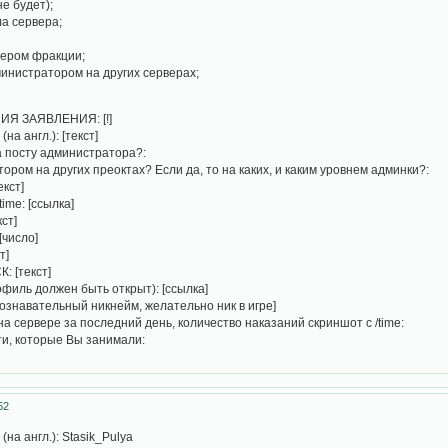
е будет);
а сервера;
ером фракции;
инистратором на других серверах;
;
ИЯ ЗАЯВЛЕНИЯ: [!]
на англ.): [текст]
а посту администратора?:
ором на других преоктах? Если да, то на каких, и каким уровнем админки?:
екст]
time: [ссылка]
ст]
[число]
т]
: [текст]
офиль должен быть открыт): [ссылка]
познавательный никнейм, желательно ник в игре]
а сервере за последний день, количество наказаний скриншот с /time:
и, которые Вы занимали:
52
на англ.): Stasik_Pulya