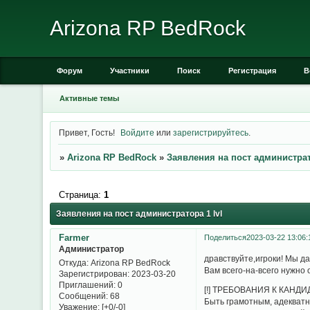
Arizona RP BedRock
Форум
Участники
Поиск
Регистрация
В
Активные темы
Привет, Гость!
Войдите
или
зарегистрируйтесь
.
»
Arizona RP BedRock
»
Заявления на пост администрат
Страница:
1
Заявления на пост администратора 1 lvl
Farmer
Поделиться
2023-03-22 13:06:
Администратор
дравствуйте,игроки! Мы д
Откуда:
Arizona RP BedRock
Вам всего-на-всего нужно 
Зарегистрирован
: 2023-03-20
Приглашений:
0
[!] ТРЕБОВАНИЯ К КАНДИДА
Сообщений:
68
Быть грамотным, адекват
Уважение:
[+0/-0]