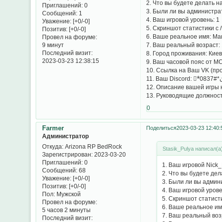
2. Что вы будете делать 
Приглашений:
0
3. Были ли вы администрат
Сообщений:
1
4. Ваш игровой уровень: 1
Уважение:
[+0/-0]
5. Скриншот статистики с /
Позитив:
[+0/-0]
6. Ваше реальное имя: Ма
Провел на форуме:
7. Ваш реальный возраст:
9 минут
Последний визит:
8. Город проживания: Кие
2023-03-23 12:38:15
9. Ваш часовой пояс от М
10. Ссылка на Ваш VK (пр
11. Ваш Di
12. Описание вашей игры н
13. Руководящие должност
0
Farmer
Поделиться
2023-03-23 12:40:
Администратор
Откуда:
Arizona RP BedRock
Stasik_Pulya написал(а)
Зарегистрирован
: 2023-03-20
Приглашений:
0
1. Ваш игровой Nick_
Сообщений:
68
2. Что вы будете де
Уважение:
[+0/-0]
3. Были ли вы админи
Позитив:
[+0/-0]
4. Ваш игровой урове
Пол:
Мужской
5. Скриншот статисти
Провел на форуме:
6. Ваше реальное им
5 часов 2 минуты
7. Ваш реальный воз
Последний визит: