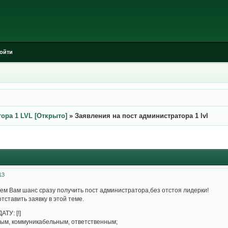
ойти
ора 1 LVL [Открыто]
»
Заявления на пост администратора 1 lvl
13
аем Вам шанс сразу получить пост администратора,без отстоя лидерки!
отставить заявку в этой теме.
ТУ: [!]
ным, коммуникабельным, ответственным;