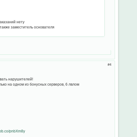
наказаний нету
 также заместитель основателя
4
ывать нарушителей!
олько на одном из бонусных серверов, 6 лвлом
/ibb.co/pnbXm8y