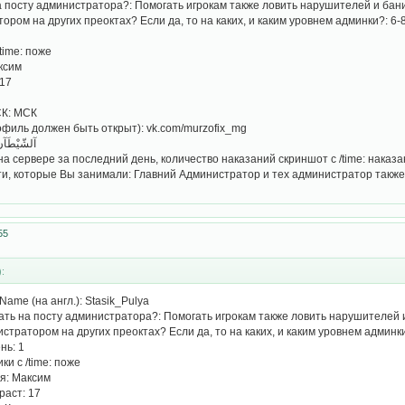
на посту администратора?: Помогать игрокам также ловить нарушителей и бан
ором на других преоктах? Если да, то на каких, и каким уровнем админки?: 6-
time: поже
ксим
 17
в
СК: МСК
офиль должен быть открыт): vk.com/murzofix_mg
scord: *ُآلشّيْطَآن*#0837
а сервере за последний день, количество наказаний скриншот с /time: наказа
и, которые Вы занимали: Главний Администратор и тех администратор такж
55
:
Name (на англ.): Stasik_Pulya
лать на посту администратора?: Помогать игрокам также ловить нарушителей 
стратором на других преоктах? Если да, то на каких, и каким уровнем админки
нь: 1
ки с /time: поже
я: Максим
раст: 17